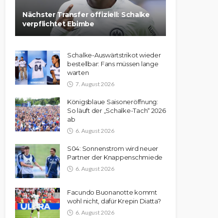
Nächster Transfer offiziell: Schalke
verpflichtet Ebimbe
Schalke-Auswärtstrikot wieder
bestellbar: Fans müssen lange
warten
7. August 2026
Königsblaue Saisoneröffnung:
So läuft der „Schalke-Tach“ 2026
ab
6. August 2026
S04: Sonnenstrom wird neuer
Partner der Knappenschmiede
6. August 2026
Facundo Buonanotte kommt
wohl nicht, dafür Krepin Diatta?
6. August 2026