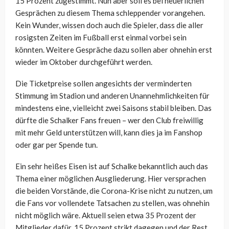
15 Prozent zugestimmt. Nun aber soll es bei neuerlichen
Gesprächen zu diesem Thema schleppender vorangehen.
Kein Wunder, wissen doch auch die Spieler, dass die aller
rosigsten Zeiten im Fußball erst einmal vorbei sein
könnten. Weitere Gespräche dazu sollen aber ohnehin erst
wieder im Oktober durchgeführt werden.
Die Ticketpreise sollen angesichts der verminderten
Stimmung im Stadion und anderen Unannehmlichkeiten für
mindestens eine, vielleicht zwei Saisons stabil bleiben. Das
dürfte die Schalker Fans freuen – wer den Club freiwillig
mit mehr Geld unterstützen will, kann dies ja im Fanshop
oder gar per Spende tun.
Ein sehr heißes Eisen ist auf Schalke bekanntlich auch das
Thema einer möglichen Ausgliederung. Hier versprachen
die beiden Vorstände, die Corona-Krise nicht zu nutzen, um
die Fans vor vollendete Tatsachen zu stellen, was ohnehin
nicht möglich wäre. Aktuell seien etwa 35 Prozent der
Mitglieder dafür, 15 Prozent strikt dagegen und der Rest