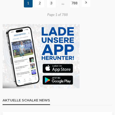
1
2
3
…
788
Page 1 of 788
AKTUELLE SCHALKE NEWS