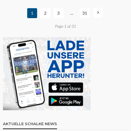
1
2
3
…
31
Page 1 of 31
AKTUELLE SCHALKE NEWS