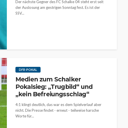
Der nächste Gegner des FC Schalke 04 steht erst seit
der Auslosung am gestrigen Sonntag fest. Es ist der
SSV...
DFB-POKAL
Medien zum Schalker
Pokalsieg: „Trugbild“ und
„kein Befreiungsschlag“
4:1 klingt deutlich, das war es dem Spielverlauf aber
nicht. Die Presse findet - erneut - teilweise harsche
Worte für...