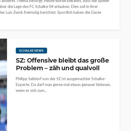
h anderes Thema besorgt. Heute wurde bekannt, dass die Spieler
ber die Lage des FC Schalke 04 erlauben. Dies soll in ihrer
 Luis Zwick freimütig berichtet. Sportlich haben die Gäste
SCHALKE NEWS
SZ: Offensive bleibt das große
Problem – zäh und qualvoll
Philipp Selldorf von der SZ ist ausgemachter Schalke-
Experte. Da darf man gerne mal etwas genauer hinlesen,
wenn er sich zum...