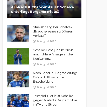
Alu-Pech & Chancen-Frust: Schalke
unterliegt Bergamo mit 0:3
Star-Abgang bei Schalke?
„Brauchen einen größeren
Verkauf“
8. August 2026
Schalke-Fans jubeln: Muslic
macht klare Ansage an die
Konkurrenz
8. August 2026
Nach Schalke-Degradierung:
Grüger trifft wichtige
Entscheidung
8. August 2026
Testspiel: Hier läuft Schalke
gegen Atalanta Bergamo live
im TV und Stream