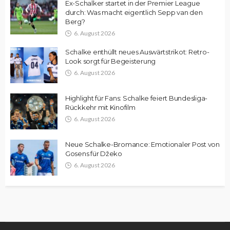
Ex-Schalker startet in der Premier League
durch: Was macht eigentlich Sepp van den
Berg?
6. August 2026
Schalke enthüllt neues Auswärtstrikot: Retro-
Look sorgt für Begeisterung
6. August 2026
Highlight für Fans: Schalke feiert Bundesliga-
Rückkehr mit Kinofilm
6. August 2026
Neue Schalke-Bromance: Emotionaler Post von
Gosens für Džeko
6. August 2026