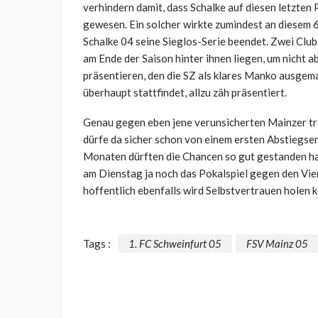
verhindern damit, dass Schalke auf diesen letzten 
gewesen. Ein solcher wirkte zumindest an diesem 6
Schalke 04 seine Sieglos-Serie beendet. Zwei Club
am Ende der Saison hinter ihnen liegen, um nicht ab
präsentieren, den die SZ als klares Manko ausgemac
überhaupt stattfindet, allzu zäh präsentiert.
Genau gegen eben jene verunsicherten Mainzer tr
dürfe da sicher schon von einem ersten Abstiegsen
Monaten dürften die Chancen so gut gestanden hab
am Dienstag ja noch das Pokalspiel gegen den Vier
hoffentlich ebenfalls wird Selbstvertrauen holen 
Tags :
1. FC Schweinfurt 05
FSV Mainz 05