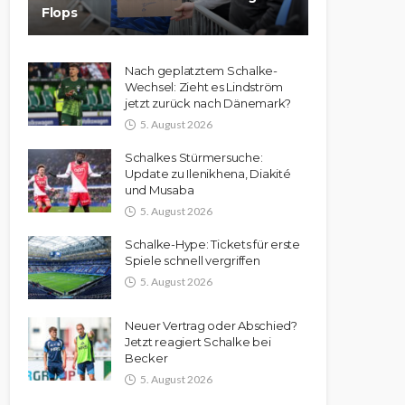
Flops
Nach geplatztem Schalke-
Wechsel: Zieht es Lindström
jetzt zurück nach Dänemark?
5. August 2026
Schalkes Stürmersuche:
Update zu Ilenikhena, Diakité
und Musaba
5. August 2026
Schalke-Hype: Tickets für erste
Spiele schnell vergriffen
5. August 2026
Neuer Vertrag oder Abschied?
Jetzt reagiert Schalke bei
Becker
5. August 2026