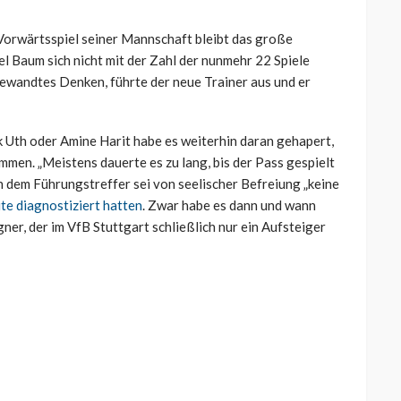
Vorwärtsspiel seiner Mannschaft bleibt das große
el Baum sich nicht mit der Zahl der nunmehr 22 Spiele
gewandtes Denken, führte der neue Trainer aus und er
k Uth oder Amine Harit habe es weiterhin daran gehapert,
men. „Meistens dauerte es zu lang, bis der Pass gespielt
ch dem Führungstreffer sei von seelischer Befreiung „keine
e diagnostiziert hatten
. Zwar habe es dann und wann
r, der im VfB Stuttgart schließlich nur ein Aufsteiger