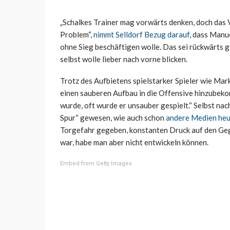
„Schalkes Trainer mag vorwärts denken, doch das 
Problem“,
nimmt Selldorf Bezug darauf
, dass Manu
ohne Sieg beschäftigen wolle. Das sei rückwärts 
selbst wolle lieber nach vorne blicken.
Trotz des Aufbietens spielstarker Spieler wie Mar
einen sauberen Aufbau in die Offensive hinzubekom
wurde, oft wurde er unsauber gespielt.“ Selbst na
Spur“ gewesen, wie auch schon
andere Medien heut
Torgefahr gegeben, konstanten Druck auf den Gegne
war, habe man aber nicht entwickeln können.
Embed from Getty Images