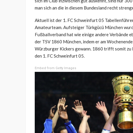
sich im Club inzwischen gut auskennt, sind nur 30
man sich an die in diesem Bundesland recht stren
Aktuell ist der 1. FC Schweinfurt 05 Tabellenführ
Amateurteam. Aufsteiger Türkgücü München wurd
Fußballverband hat wie einige andere Verbände ebe
der TSV 1860 München, indem er am Wochenende d
Würzburger Kickers gewann. 1860 trifft somit zu 
den 1. FC Schweinfurt 05.
Embed from Getty Images