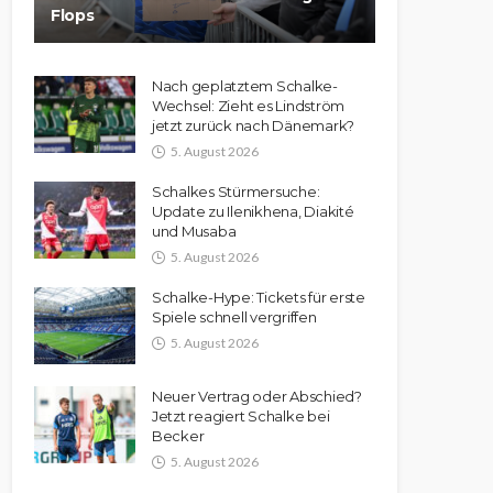
Flops
Nach geplatztem Schalke-
Wechsel: Zieht es Lindström
jetzt zurück nach Dänemark?
5. August 2026
Schalkes Stürmersuche:
Update zu Ilenikhena, Diakité
und Musaba
5. August 2026
Schalke-Hype: Tickets für erste
Spiele schnell vergriffen
5. August 2026
Neuer Vertrag oder Abschied?
Jetzt reagiert Schalke bei
Becker
5. August 2026