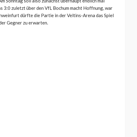
Am Sonntag soll also zunächst überhaupt endlich mal
as 3:0 zuletzt über den VfL Bochum macht Hoffnung, war
chweinfurt dürfte die Partie in der Veltins-Arena das Spiel
 der Gegner zu erwarten.