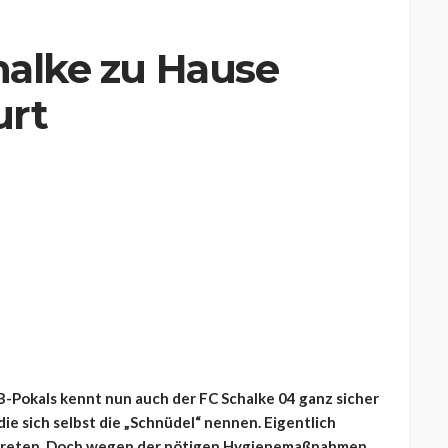
chalke zu Hause
urt
B-Pokals kennt nun auch der FC Schalke 04 ganz sicher
die sich selbst die „Schnüdel“ nennen. Eigentlich
ntreten. Doch wegen der nötigen Hygienemaßnahmen