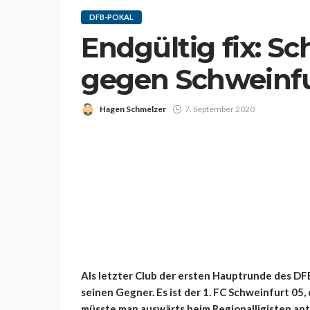
DFB-POKAL
Endgültig fix: S
gegen Schweinf
Hagen Schmelzer
7. September 2020
Als letzter Club der ersten Hauptrunde des DF
seinen Gegner. Es ist der 1. FC Schweinfurt 05, 
müsste man auswärts beim Regionalligisten a