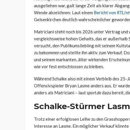
ausgeliehen war, galt lange Zeit als klarer Abgan
Wende abzeichnen: Laut einem
Bericht von
RTL
/
nt
Gelsenkirchen deutlich wahrscheinlicher geworde
Matriciani steht noch bis 2026 unter Vertrag und 
vergleichsweise hohen Gehalts, das er außerhalb 
versucht, den Publikumsliebling mit seinem Kultst
zu bekommen und stellte ihn aktiv zum Verkauf. Do
und seinem markanten, älter wirkenden Erscheinungs
wie vor fest entschlossen zu bleiben.
Während Schalke also mit einem Verbleib des 25-Jä
Offensivspieler Bryan Lasme anders aus. Er wurde 
anders als Matriciani – laut
sport.de
dazu bereit, d
Schalke-Stürmer Las
Trotz einer erfolglosen Leihe zu den Grasshopper
Interesse an Lasme. Ein möglicher Verkauf könnte