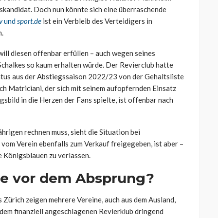
gskandidat. Doch nun könnte sich eine überraschende
v
und
sport.de
ist ein Verbleib des Verteidigers in
n.
will diesen offenbar erfüllen – auch wegen seines
Schalkes so kaum erhalten würde. Der Revierclub hatte
atus aus der Abstiegssaison 2022/23 von der Gehaltsliste
ch Matriciani, der sich mit seinem aufopfernden Einsatz
bild in die Herzen der Fans spielte, ist offenbar nach
hrigen rechnen muss, sieht die Situation bei
vom Verein ebenfalls zum Verkauf freigegeben, ist aber –
ie Königsblauen zu verlassen.
me vor dem Absprung?
s Zürich zeigen mehrere Vereine, auch aus dem Ausland,
 dem finanziell angeschlagenen Revierklub dringend