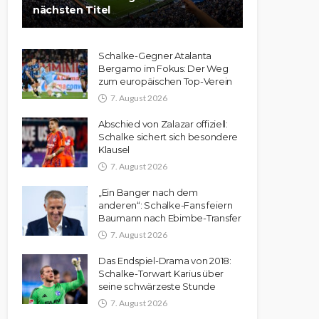
nächsten Titel
Schalke-Gegner Atalanta
Bergamo im Fokus: Der Weg
zum europäischen Top-Verein
7. August 2026
Abschied von Zalazar offiziell:
Schalke sichert sich besondere
Klausel
7. August 2026
„Ein Banger nach dem
anderen“: Schalke-Fans feiern
Baumann nach Ebimbe-Transfer
7. August 2026
Das Endspiel-Drama von 2018:
Schalke-Torwart Karius über
seine schwärzeste Stunde
7. August 2026