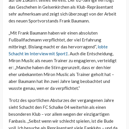
auf die Zukunft seines Vereins. Der 62-Jährige verfolgt
das Geschehen in Gelsenkirchen als Klub-Repräsentant
sehr aufmerksam und zeigt sich überzeugt von der Arbeit
des neuen Sportvorstands Frank Baumann.
„Mit Frank Baumann haben wir einen absoluten
Fußballfachmann verpflichtet, der viel Erfahrung
mitbringt. Bislang macht er das hervorragend“,
lobte
Schacht im Interview mit
Sport1
. Auch die Entscheidung,
Miron Muslic als neuen Trainer zu engagieren, verteidigt
er: „Manche haben die Stirn gerunzelt, dass er den hier
eher unbekannten Miron Muslic als Trainer geholt hat –
aber Baumann hat ihn zwei Jahre lang beobachtet und
wusste genau, wen er da verpflichtet.“
Trotz des sportlichen Absturzes der vergangenen Jahre
sieht Schacht den FC Schalke 04 weiterhin als einen
besonderen Klub – vor allem wegen der einzigartigen
Fanbasis. „Selbst wenn wir schlecht spielen, ist die Bude
voll. Ich besuche als Repräsentant viele Fanklubs – und da