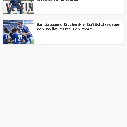
Samstagabend-Kracher: Hier läuft Schalke gegen
den HSV live im Free-TV & Stream