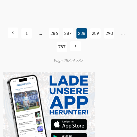
1
…
286
287
288
289
290
…
787
Page 288 of 787