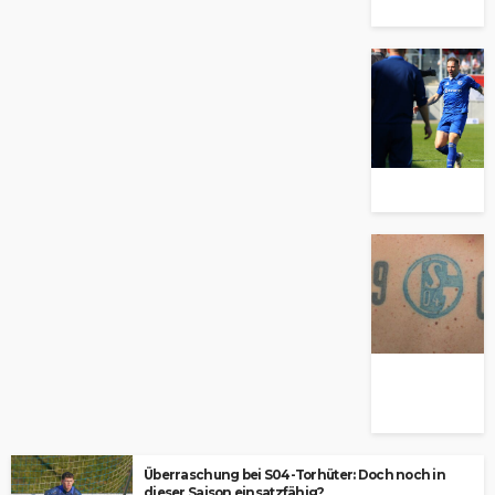
Überraschung bei S04-Torhüter: Doch noch in
dieser Saison einsatzfähig?