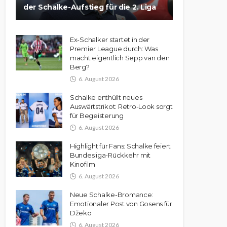
der Schalke-Aufstieg für die 2. Liga
Ex-Schalker startet in der
Premier League durch: Was
macht eigentlich Sepp van den
Berg?
6. August 2026
Schalke enthüllt neues
Auswärtstrikot: Retro-Look sorgt
für Begeisterung
6. August 2026
Highlight für Fans: Schalke feiert
Bundesliga-Rückkehr mit
Kinofilm
6. August 2026
Neue Schalke-Bromance:
Emotionaler Post von Gosens für
Džeko
6. August 2026