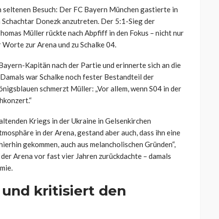
n seltenen Besuch: Der FC Bayern München gastierte in
 Schachtar Donezk anzutreten. Der 5:1-Sieg der
homas Müller rückte nach Abpfiff in den Fokus – nicht nur
 Worte zur Arena und zu Schalke 04.
ayern-Kapitän nach der Partie und erinnerte sich an die
f. Damals war Schalke noch fester Bestandteil der
önigsblauen schmerzt Müller: „Vor allem, wenn S04 in der
hkonzert.“
tenden Kriegs in der Ukraine in Gelsenkirchen
tmosphäre in der Arena, gestand aber auch, dass ihn eine
 hierhin gekommen, auch aus melancholischen Gründen“,
in der Arena vor fast vier Jahren zurückdachte – damals
mie.
 und kritisiert den