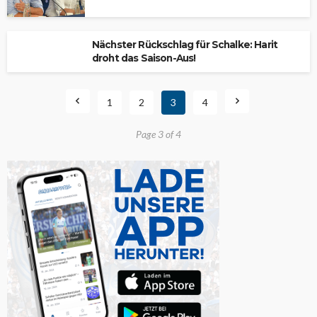
Nächster Rückschlag für Schalke: Harit
droht das Saison-Aus!
1
2
3
4
Page 3 of 4