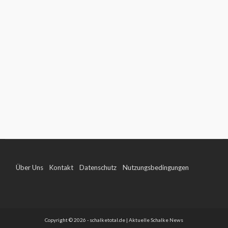
Über Uns
Kontakt
Datenschutz
Nutzungsbedingungen
Impressum
Copyright © 2026 - schalketotal.de | Aktuelle Schalke News