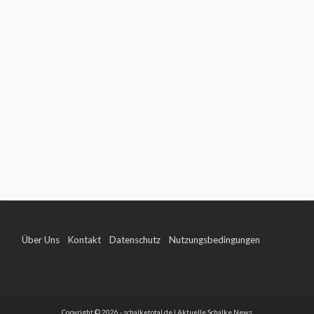
Über Uns
Kontakt
Datenschutz
Nutzungsbedingungen
Impressum
Copyright © 2026 - schalketotal.de | Aktuelle Schalke News