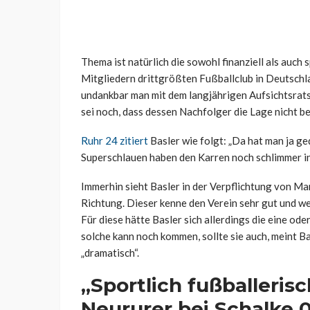
Thema ist natürlich die sowohl finanziell als auch
Mitgliedern drittgrößten Fußballclub in Deutschla
undankbar man mit dem langjährigen Aufsichtsrat
sei noch, dass dessen Nachfolger die Lage nicht b
Ruhr 24 zitiert
Basler wie folgt: „Da hat man ja ge
Superschlauen haben den Karren noch schlimmer in
Immerhin sieht Basler in der Verpflichtung von Mar
Richtung. Dieser kenne den Verein sehr gut und we
Für diese hätte Basler sich allerdings die eine o
solche kann noch kommen, sollte sie auch, meint Ba
„dramatisch“.
„Sportlich fußballeris
Neururer bei Schalke 