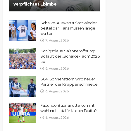
verpflichtet Ebimbe
Schalke-Auswärtstrikot wieder
bestellbar: Fans müssen lange
warten
7. August 2026
Königsblaue Saisoneröffnung:
So läuft der „Schalke-Tach“ 2026
ab
6. August 2026
S04: Sonnenstrom wird neuer
Partner der Knappenschmiede
6. August 2026
Facundo Buonanotte kommt
wohl nicht, dafür Krepin Diatta?
6. August 2026