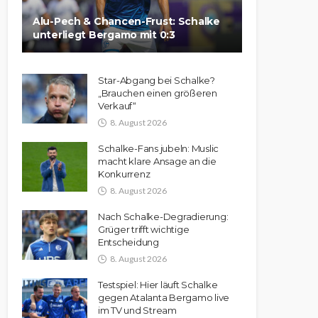
Alu-Pech & Chancen-Frust: Schalke
unterliegt Bergamo mit 0:3
Star-Abgang bei Schalke?
„Brauchen einen größeren
Verkauf“
8. August 2026
Schalke-Fans jubeln: Muslic
macht klare Ansage an die
Konkurrenz
8. August 2026
Nach Schalke-Degradierung:
Grüger trifft wichtige
Entscheidung
8. August 2026
Testspiel: Hier läuft Schalke
gegen Atalanta Bergamo live
im TV und Stream