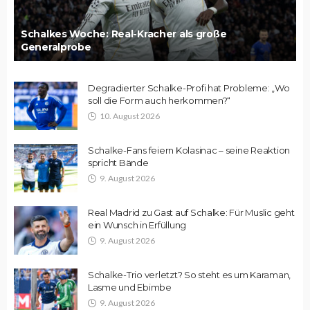
Schalkes Woche: Real-Kracher als große
Generalprobe
Degradierter Schalke-Profi hat Probleme: „Wo
soll die Form auch herkommen?“
10. August 2026
Schalke-Fans feiern Kolasinac – seine Reaktion
spricht Bände
9. August 2026
Real Madrid zu Gast auf Schalke: Für Muslic geht
ein Wunsch in Erfüllung
9. August 2026
Schalke-Trio verletzt? So steht es um Karaman,
Lasme und Ebimbe
9. August 2026