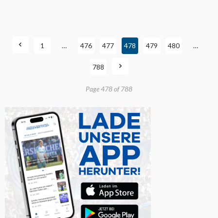
1
…
476
477
478
479
480
…
788
Page 478 of 788