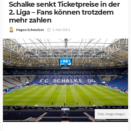
Schalke senkt Ticketpreise in der
2. Liga – Fans können trotzdem
mehr zahlen
Hagen Schmelzer
1. Mai 2021
Foto: imago images