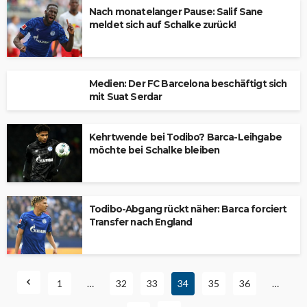
Nach monatelanger Pause: Salif Sane
meldet sich auf Schalke zurück!
Medien: Der FC Barcelona beschäftigt sich
mit Suat Serdar
Kehrtwende bei Todibo? Barca-Leihgabe
möchte bei Schalke bleiben
Todibo-Abgang rückt näher: Barca forciert
Transfer nach England
1
…
32
33
34
35
36
…