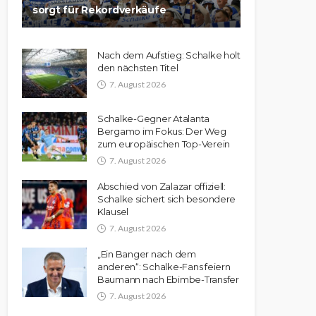
sorgt für Rekordverkäufe
Nach dem Aufstieg: Schalke holt
den nächsten Titel
7. August 2026
Schalke-Gegner Atalanta
Bergamo im Fokus: Der Weg
zum europäischen Top-Verein
7. August 2026
Abschied von Zalazar offiziell:
Schalke sichert sich besondere
Klausel
7. August 2026
„Ein Banger nach dem
anderen“: Schalke-Fans feiern
Baumann nach Ebimbe-Transfer
7. August 2026