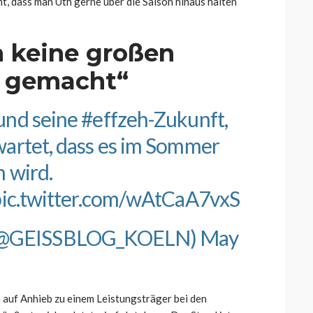
t, dass man Uth gerne über die Saison hinaus halten
h keine großen
 gemacht“
und seine
#effzeh
-Zukunft,
wartet, dass es im Sommer
n wird.
pic.twitter.com/wAtCaA7vxS
(@GEISSBLOG_KOELN)
May
h auf Anhieb zu einem Leistungsträger bei den