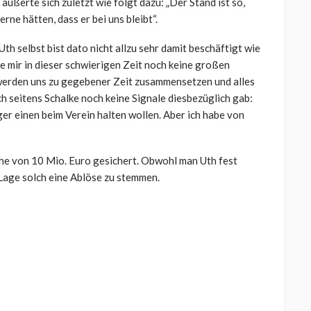
ußerte sich zuletzt wie folgt dazu: „Der Stand ist so,
ne hätten, dass er bei uns bleibt“.
th selbst bist dato nicht allzu sehr damit beschäftigt wie
e mir in dieser schwierigen Zeit noch keine großen
 werden uns zu gegebener Zeit zusammensetzen und alles
h seitens Schalke noch keine Signale diesbezüglich gab:
ger einen beim Verein halten wollen. Aber ich habe von
öhe von 10 Mio. Euro gesichert. Obwohl man Uth fest
r Lage solch eine Ablöse zu stemmen.