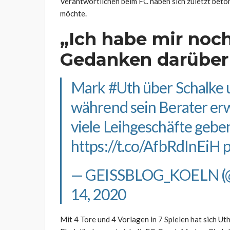
Verantwortlichen beim FC haben sich zuletzt beton
möchte.
„Ich habe mir noc
Gedanken darüber
Mark
#Uth
über Schalke 
während sein Berater er
viele Leihgeschäfte gebe
https://t.co/AfbRdInEiH
— GEISSBLOG_KOELN 
14, 2020
Mit 4 Tore und 4 Vorlagen in 7 Spielen hat sich Ut