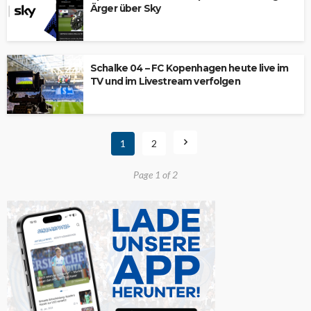
Ärger über Sky
Schalke 04 – FC Kopenhagen heute live im
TV und im Livestream verfolgen
1
2
Page 1 of 2