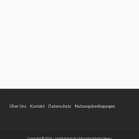
Über Uns
Kontakt
Datenschutz
Nutzungsbedingungen
Impressum
Copyright © 2026 - schalketotal.de | Aktuelle Schalke News