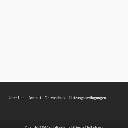
Über Uns
Kontakt
Datenschutz
Nutzungsbedingungen
Impressum
Copyright © 2026 - schalketotal.de | Aktuelle Schalke News