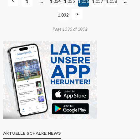
1
…
1.034
1.035
1.036
1.037
1.038
…
1.092
Page 1036 of 1092
AKTUELLE SCHALKE NEWS