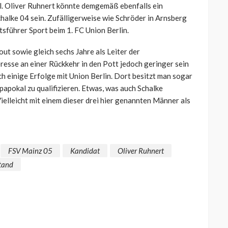
el. Oliver Ruhnert könnte demgemäß ebenfalls ein
chalke 04 sein. Zufälligerweise wie Schröder in Arnsberg
sführer Sport beim 1. FC Union Berlin.
out sowie gleich sechs Jahre als Leiter der
resse an einer Rückkehr in den Pott jedoch geringer sein
ch einige Erfolge mit Union Berlin. Dort besitzt man sogar
opapokal zu qualifizieren. Etwas, was auch Schalke
ielleicht mit einem dieser drei hier genannten Männer als
FSV Mainz 05
Kandidat
Oliver Ruhnert
tand