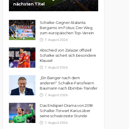
nächsten Titel
Schalke-Gegner Atalanta
Bergamo im Fokus: Der Weg
zum europäischen Top-Verein
7. August 2026
Abschied von Zalazar offiziell:
Schalke sichert sich besondere
Klausel
7. August 2026
„Ein Banger nach dem
anderen“: Schalke-Fans feiern
Baumann nach Ebimbe-Transfer
7. August 2026
Das Endspiel-Drama von 2018:
Schalke-Torwart Karius über
seine schwärzeste Stunde
7. August 2026