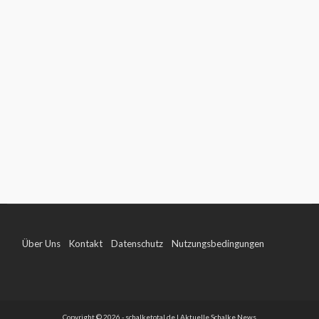
Über Uns
Kontakt
Datenschutz
Nutzungsbedingungen
Impressum
Copyright © 2026 - schalketotal.de | Aktuelle Schalke News