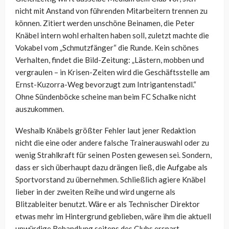
nicht mit Anstand von führenden Mitarbeitern trennen zu
können. Zitiert werden unschöne Beinamen, die Peter
Knäbel intern wohl erhalten haben soll, zuletzt machte die
Vokabel vom „Schmutzfänger“ die Runde. Kein schönes
Verhalten, findet die Bild-Zeitung: „Lästern, mobben und
vergraulen – in Krisen-Zeiten wird die Geschäftsstelle am
Ernst-Kuzorra-Weg bevorzugt zum Intrigantenstadl.“
Ohne Sündenböcke scheine man beim FC Schalke nicht
auszukommen.
Weshalb Knäbels größter Fehler laut jener Redaktion
nicht die eine oder andere falsche Trainerauswahl oder zu
wenig Strahlkraft für seinen Posten gewesen sei. Sondern,
dass er sich überhaupt dazu drängen ließ, die Aufgabe als
Sportvorstand zu übernehmen. Schließlich agiere Knäbel
lieber in der zweiten Reihe und wird ungerne als
Blitzableiter benutzt. Wäre er als Technischer Direktor
etwas mehr im Hintergrund geblieben, wäre ihm die aktuell
unwürdige Behandlung seitens des Clubs erspart