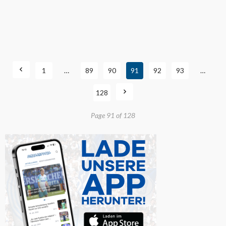
1
…
89
90
91
92
93
…
128
Page 91 of 128