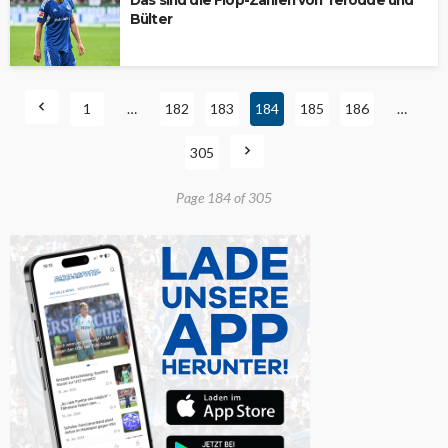
Das sind die Flop-Zahlen von Terodde und
Bülter
1
…
182
183
184
185
186
…
305
Page 184 of 305