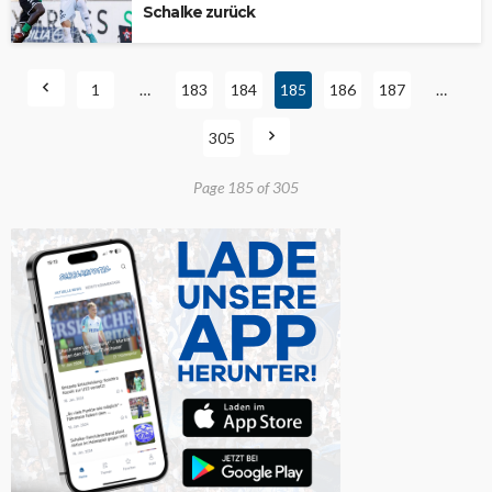
Schalke zurück
1
…
183
184
185
186
187
…
305
Page 185 of 305