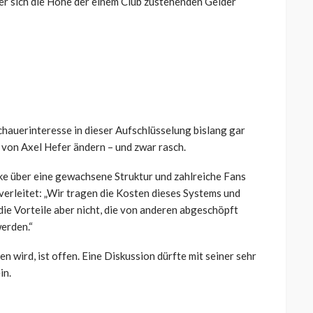
der sich die Höhe der einem Club zustehenden Gelder
hauerinteresse in dieser Aufschlüsselung bislang gar
 von Axel Hefer ändern – und zwar rasch.
ke über eine gewachsene Struktur und zahlreiche Fans
erleitet: „Wir tragen die Kosten dieses Systems und
e Vorteile aber nicht, die von anderen abgeschöpft
werden.“
n wird, ist offen. Eine Diskussion dürfte mit seiner sehr
in.