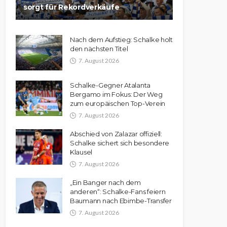
sorgt für Rekordverkäufe
Nach dem Aufstieg: Schalke holt
den nächsten Titel
7. August 2026
Schalke-Gegner Atalanta
Bergamo im Fokus: Der Weg
zum europäischen Top-Verein
7. August 2026
Abschied von Zalazar offiziell:
Schalke sichert sich besondere
Klausel
7. August 2026
„Ein Banger nach dem
anderen“: Schalke-Fans feiern
Baumann nach Ebimbe-Transfer
7. August 2026