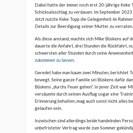
Dabei hatte der immer noch erst 20-jährige Keke T
Schicksalsschlag zu verdauen. Im September 2023 
Jetzt nutzte Keke Topp die Gelegenheit im Rahme
Details zur Beerdigung seiner Mutter zu verraten.
Als diese anstand, machte sich Mike Büskens auf
dauerte die Anfahrt, drei Stunden die Rückfahrt, n
schwersten aller Stunden durch seine Anwesenhei
zukommen zu lassen
.
Geredet habe man kaum zwei Minuten, berichtet To
bewegt. Seine ganze Familie sei Büskens dafür da
Büskens „durchs Feuer gehen“. In jener Zeit war M
versäumte durch seinen Ausflug sogar eine Trainin
Erinnerung behalten, mag auch sonst nicht alles
gelaufen sein.
Inzwischen sind allerdings beide handelnden Perso
unbefristeter Vertrag wurde zum Sommer gekündigt