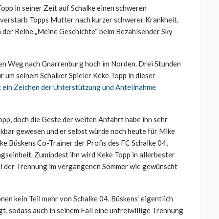
opp in seiner Zeit auf Schalke einen schweren
verstarb Topps Mutter nach kurzer schwerer Krankheit.
n der Reihe „Meine Geschichte“ beim Bezahlsender Sky
 den Weg nach Gnarrenburg hoch im Norden. Drei Stunden
ur um seinem Schalker Spieler Keke Topp in dieser
t
ein Zeichen der Unterstützung und Anteilnahme
pp, doch die Geste der weiten Anfahrt habe ihn sehr
nkbar gewesen und er selbst würde noch heute für Mike
ike Büskens Co-Trainer der Profis des FC Schalke 04,
gseinheit. Zumindest ihn wird Keke Topp in allerbester
 bei der Trennung im vergangenen Sommer wie gewünscht
nen kein Teil mehr von Schalke 04. Büskens‘ eigentlich
, sodass auch in seinem Fall eine unfreiwillige Trennung