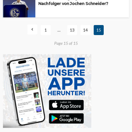
Nachfolger von Jochen Schneider?
1
…
13
14
15
Page 15 of 15