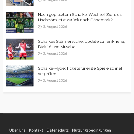
Nach geplatztem Schalke-Wechsel: Zieht es
Lindström jetzt zurück nach Dänemark?
5. August 2026
Schalkes Stürmersuche: Update zu Ilenikhena,
Diakité und Musaba
5. August 2026
Schalke-Hype: Tickets für erste Spiele schnell
vergriffen
5. August 2026
Über Uns
Kontakt
Datenschutz
Nutzungsbedingungen