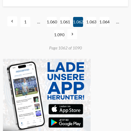
1
…
1.060
1.061
1.062
1.063
1.064
…
1.090
Page 1062 of 1090