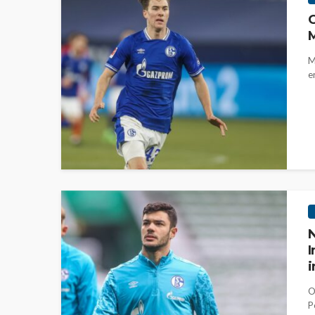
G
M
M
e
N
I
i
O
P