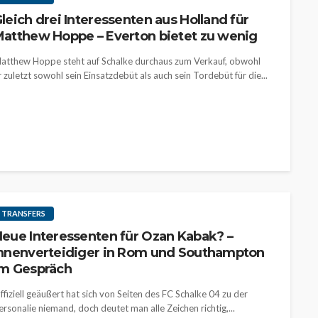
leich drei Interessenten aus Holland für
atthew Hoppe – Everton bietet zu wenig
atthew Hoppe steht auf Schalke durchaus zum Verkauf, obwohl
r zuletzt sowohl sein Einsatzdebüt als auch sein Tordebüt für die...
TRANSFERS
eue Interessenten für Ozan Kabak? –
nnenverteidiger in Rom und Southampton
m Gespräch
ffiziell geäußert hat sich von Seiten des FC Schalke 04 zu der
ersonalie niemand, doch deutet man alle Zeichen richtig,...