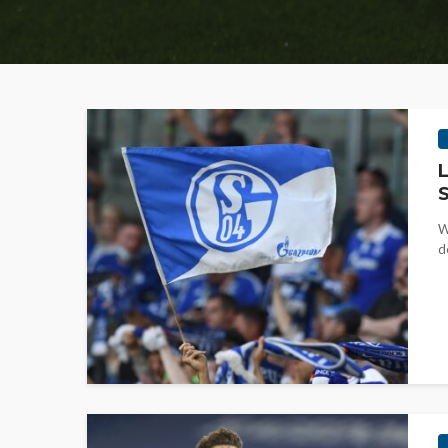
L
S
W
d