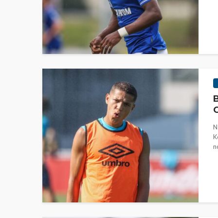
B
O
N
K
n