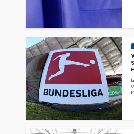
W
S
B
E
O
M