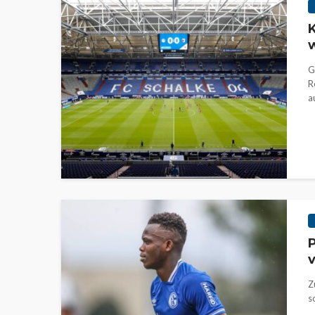
K
w
G
R
a
P
v
Z
s