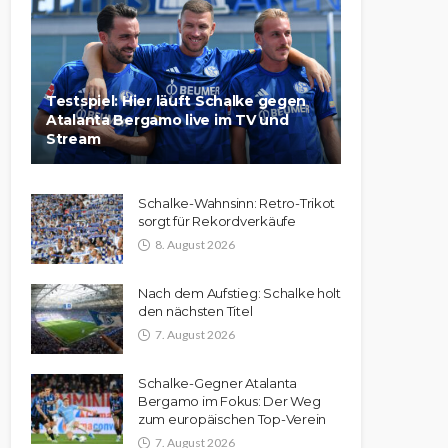
Testspiel: Hier läuft Schalke gegen
Atalanta Bergamo live im TV und
Stream
Schalke-Wahnsinn: Retro-Trikot
sorgt für Rekordverkäufe
8. August 2026
Nach dem Aufstieg: Schalke holt
den nächsten Titel
7. August 2026
Schalke-Gegner Atalanta
Bergamo im Fokus: Der Weg
zum europäischen Top-Verein
7. August 2026