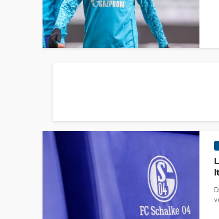
L
I
D
v