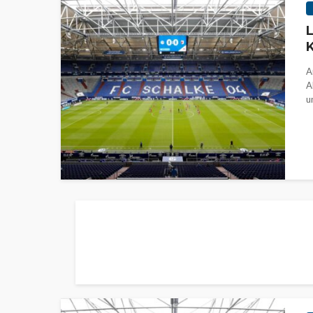
L
K
A
A
u