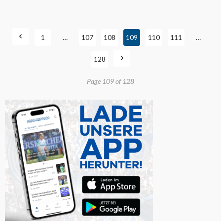
1
…
107
108
109
110
111
…
128
Page 109 of 128