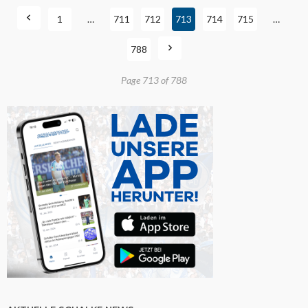
1
…
711
712
713
714
715
…
788
Page 713 of 788