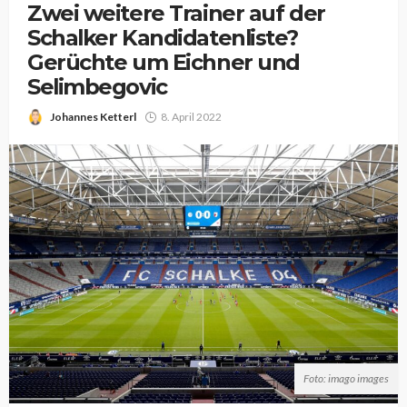
Zwei weitere Trainer auf der
Schalker Kandidatenliste?
Gerüchte um Eichner und
Selimbegovic
Johannes Ketterl
8. April 2022
Foto: imago images