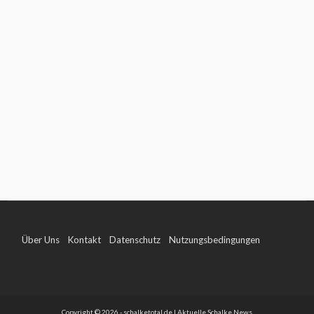
Über Uns
Kontakt
Datenschutz
Nutzungsbedingungen
Impressum
Copyright © 2026 - schalketotal.de | Aktuelle Schalke News