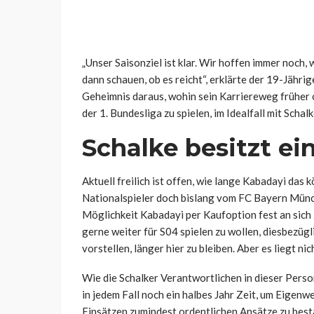
„Unser Saisonziel ist klar. Wir hoffen immer noch,
dann schauen, ob es reicht“, erklärte der 19-Jähr
Geheimnis daraus, wohin sein Karriereweg früher o
der 1. Bundesliga zu spielen, im Idealfall mit Schalk
Schalke besitzt ei
Aktuell freilich ist offen, wie lange Kabadayi das 
Nationalspieler doch bislang vom FC Bayern Münch
Möglichkeit Kabadayi per Kaufoption fest an sich
gerne weiter für S04 spielen zu wollen, diesbezügl
vorstellen, länger hier zu bleiben. Aber es liegt nic
Wie die Schalker Verantwortlichen in dieser Person
in jedem Fall noch ein halbes Jahr Zeit, um Eigenw
Einsätzen zumindest ordentlichen Ansätze zu best