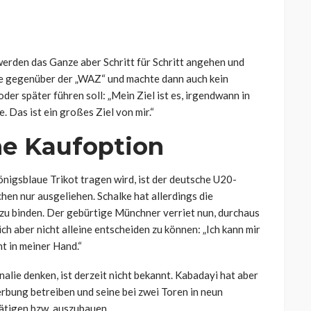
 werden das Ganze aber Schritt für Schritt angehen und
ige gegenüber der „WAZ“ und machte dann auch kein
der später führen soll:
„Mein Ziel ist es, irgendwann in
e. Das ist ein großes Ziel von mir.“
ne Kaufoption
königsblaue Trikot tragen wird, ist der deutsche U20-
en nur ausgeliehen. Schalke hat allerdings die
 zu binden. Der gebürtige Münchner verriet nun, durchaus
ich aber nicht alleine entscheiden zu können:
„Ich kann mir
ht in meiner Hand.“
alie denken, ist derzeit nicht bekannt. Kabadayi hat aber
erbung betreiben und seine bei zwei Toren in neun
ätigen bzw. auszubauen.