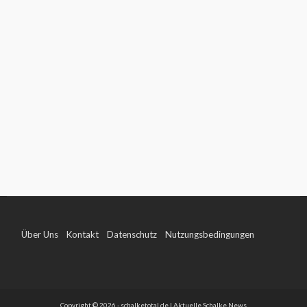
Über Uns
Kontakt
Datenschutz
Nutzungsbedingungen
Impressum
Copyright © 2026 - schalketotal.de | Aktuelle Schalke News