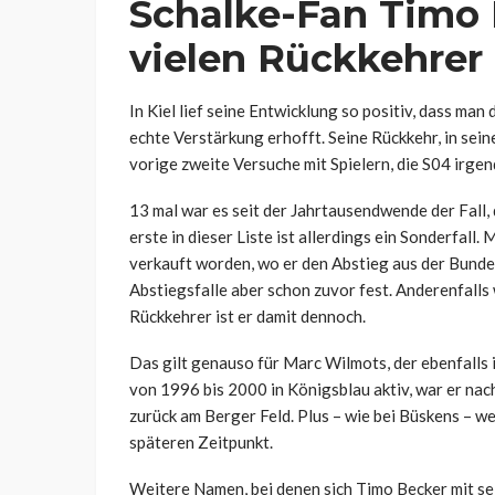
Schalke-Fan Timo 
vielen Rückkehrer
In Kiel lief seine Entwicklung so positiv, dass ma
echte Verstärkung erhofft. Seine Rückkehr, in sei
vorige zweite Versuche mit Spielern, die S04 irge
13 mal war es seit der Jahrtausendwende der Fall,
erste in dieser Liste ist allerdings ein Sonderfa
verkauft worden, wo er den Abstieg aus der Bundes
Abstiegsfalle aber schon zuvor fest. Anderenfall
Rückkehrer ist er damit dennoch.
Das gilt genauso für Marc Wilmots, der ebenfalls 
von 1996 bis 2000 in Königsblau aktiv, war er nac
zurück am Berger Feld. Plus – wie bei Büskens – w
späteren Zeitpunkt.
Weitere Namen, bei denen sich Timo Becker mit sein