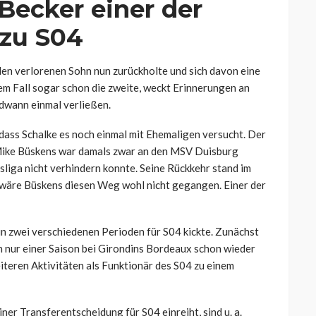
Becker einer der
 zu S04
n den verlorenen Sohn nun zurückholte und sich davon eine
nem Fall sogar schon die zweite, weckt Erinnerungen an
ndwann einmal verließen.
 dass Schalke es noch einmal mit Ehemaligen versucht. Der
ll. Mike Büskens war damals zwar an den MSV Duisburg
liga nicht verhindern konnte. Seine Rückkehr stand im
s wäre Büskens diesen Weg wohl nicht gegangen. Einer der
in zwei verschiedenen Perioden für S04 kickte. Zunächst
h nur einer Saison bei Girondins Bordeaux schon wieder
eiteren Aktivitäten als Funktionär des S04 zu einem
er Transferentscheidung für S04 einreiht, sind u. a.