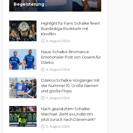
Begeisterung
Highlight für Fans: Schalke feiert
Bundesliga-Rückkehr mit
Kinofilm
6. August 2026
Neue Schalke-Bromance:
Emotionaler Post von Gosens für
Džeko
6. August 2026
Dzekos Schalke-Vorgänger mit
der Nummer 10: Große Namen
und große Flops
5. August 2026
Nach geplatztem Schalke-
Wechsel: Zieht es Lindström
jetzt zurück nach Dänemark?
5. August 2026