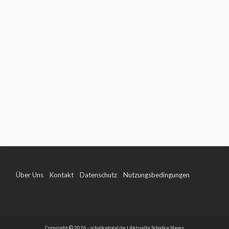
Über Uns
Kontakt
Datenschutz
Nutzungsbedingungen
Impressum
Copyright © 2026 - schalketotal.de | Aktuelle Schalke News