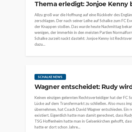
Thema erledigt: Jonjoe Kenny 
Allzu groß war die Hoffnung auf eine Rückkehr des Englän
zerschlagen. Der nach seiner Leihe auf Schalke zum FC E
der Knappen stoßen. Das wurde heute Nachmittag bekannt
wenigen, der immerhin in den meisten Partien Normalform 
Schalke zurzeit nackt dasteht: Jonjoe Kenny ist Rechtsvert
dazu...
SCHALKE NEWS
Wagner entscheidet: Rudy wird
Keinen einzigen gelernten Rechtsverteidiger hat der FC S
Lücke auf dem Transfermarkt zu schließen. Also muss imp
übernehmen, hat Coach David Wagner entschieden. Ein re
existiert. Eigentlich hatte man damit gerechnet, dass Rud
TSG Hoffenheim hatte man in Gelsenkirchen gehofft, das
hatte er dort schon Jahre...