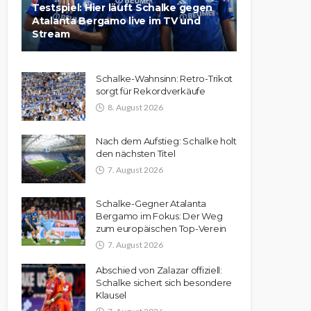
Testspiel: Hier läuft Schalke gegen
Atalanta Bergamo live im TV und
Stream
Schalke-Wahnsinn: Retro-Trikot
sorgt für Rekordverkäufe
8. August 2026
Nach dem Aufstieg: Schalke holt
den nächsten Titel
7. August 2026
Schalke-Gegner Atalanta
Bergamo im Fokus: Der Weg
zum europäischen Top-Verein
7. August 2026
Abschied von Zalazar offiziell:
Schalke sichert sich besondere
Klausel