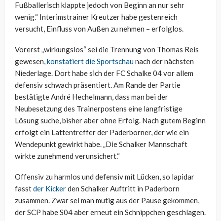
Fußballerisch klappte jedoch von Beginn an nur sehr
wenig.“ Interimstrainer Kreutzer habe gestenreich
versucht, Einfluss von Außen zu nehmen – erfolglos.
Vorerst „wirkungslos“ sei die Trennung von Thomas Reis
gewesen,
konstatiert die Sportschau
nach der nächsten
Niederlage. Dort habe sich der FC Schalke 04 vor allem
defensiv schwach präsentiert. Am Rande der Partie
bestätigte André Hechelmann, dass man bei der
Neubesetzung des Trainerpostens eine langfristige
Lösung suche, bisher aber ohne Erfolg. Nach gutem Beginn
erfolgt ein Lattentreffer der Paderborner, der wie ein
Wendepunkt gewirkt habe. „Die Schalker Mannschaft
wirkte zunehmend verunsichert.“
Offensiv zu harmlos und defensiv mit Lücken, so lapidar
fasst
der Kicker
den Schalker Auftritt in Paderborn
zusammen. Zwar sei man mutig aus der Pause gekommen,
der SCP habe S04 aber erneut ein Schnippchen geschlagen.