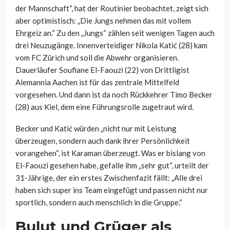
der Mannschaft“, hat der Routinier beobachtet, zeigt sich
aber optimistisch: „Die Jungs nehmen das mit vollem
Ehrgeiz an.“ Zu den „Jungs“ zählen seit wenigen Tagen auch
drei Neuzugänge. Innenverteidiger Nikola Katić (28) kam
vom FC Zürich und soll die Abwehr organisieren.
Dauerläufer Soufiane El-Faouzi (22) von Drittligist
Alemannia Aachen ist für das zentrale Mittelfeld
vorgesehen. Und dann ist da noch Rückkehrer Timo Becker
(28) aus Kiel, dem eine Führungsrolle zugetraut wird.
Becker und Katić würden „nicht nur mit Leistung
überzeugen, sondern auch dank ihrer Persönlichkeit
vorangehen“, ist Karaman überzeugt. Was er bislang von
El-Faouzi gesehen habe, gefalle ihm „sehr gut“, urteilt der
31-Jährige, der ein erstes Zwischenfazit fällt: „Alle drei
haben sich super ins Team eingefügt und passen nicht nur
sportlich, sondern auch menschlich in die Gruppe.“
Bulut und Grüger als