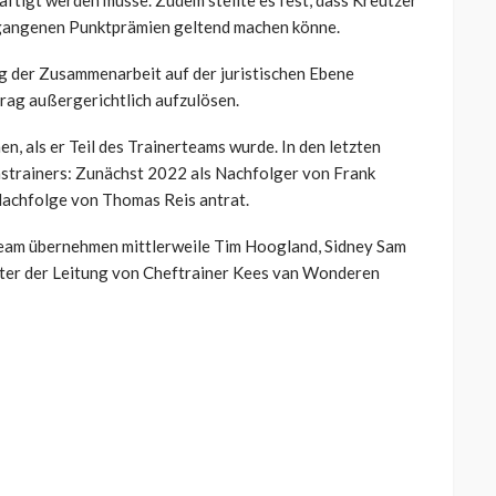
äftigt werden müsse. Zudem stellte es fest, dass Kreutzer
gangenen Punktprämien geltend machen könne.
ung der Zusammenarbeit auf der juristischen Ebene
trag außergerichtlich aufzulösen.
, als er Teil des Trainerteams wurde. In den letzten
mstrainers: Zunächst 2022 als Nachfolger von Frank
Nachfolge von Thomas Reis antrat.
team übernehmen mittlerweile Tim Hoogland, Sidney Sam
nter der Leitung von Cheftrainer Kees van Wonderen